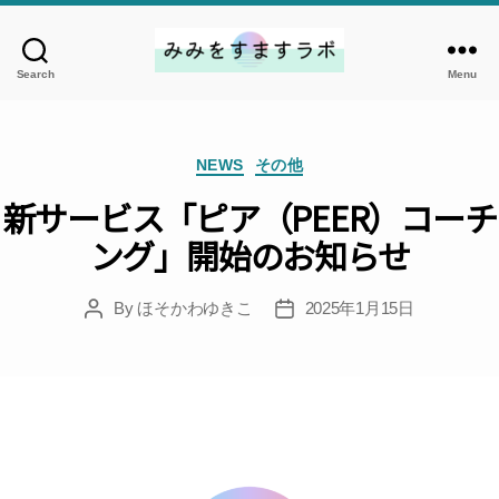
Search
Menu
み
み
を
Categories
す
NEWS
その他
ま
新サービス「ピア（PEER）コーチ
す
ング」開始のお知らせ
ラ
ボ
By
ほそかわゆきこ
2025年1月15日
Post
Post
author
date