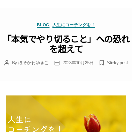
Categories
BLOG
人生にコーチングを！
「本気でやり切ること」への恐れ
を超えて
By
ほそかわゆきこ
2023年10月25日
Sticky post
Post
Post
author
date