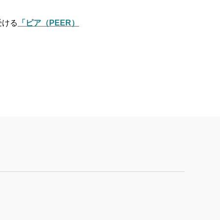
受ける
「ピア（PEER）