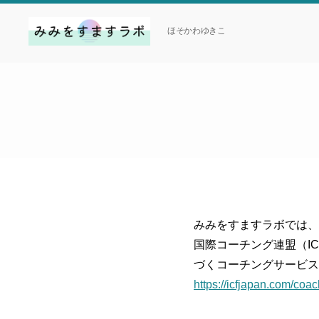
ほそかわゆきこ
み
み
を
す
ま
す
ラ
ボ
みみをすますラボでは、
国際コーチング連盟（ICF:I
づくコーチングサービス
https://icfjapan.com/coa