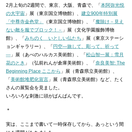
2月上旬の2週間で、東京、大阪、青森で、「
本阿弥光悦
の大宇宙
」展（東京国立博物館）、
建立900年特別展
「中尊寺金色堂」
（東京国立博物館）、「
魔除け－見え
ない敵を服でブロック！－
」展（文化学園服飾博物
館）、「
みちのく いとしい仏たち
」展（東京ステーシ
ョンギャラリー）、「
円空―旅して、彫って、祈って
―
」展（あべのハルカス美術館）、「
松山智一展：雪月
花のとき
」（弘前れんが倉庫美術館）、「
奈良美智: The
Beginning Place ここから
」展（青森県立美術館）、
「
美術館堆肥化宣言
」展（青森県立美術館）など、たく
さんの展覧会を見ました。
いろいろな刺激に頭がぱんぱんです。
＊
実は、ここまで書いて一時保存してから、あっという間