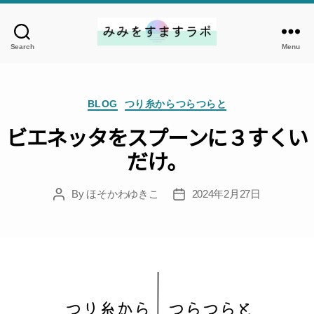
Search
Menu
み
み
を
Categories
す
BLOG
つり糸からつらつらと
ま
ビエネッタをスプーンに３すくい
す
だけ。
ラ
ボ
By
ほそかわゆきこ
2024年2月27日
Post
Post
author
date