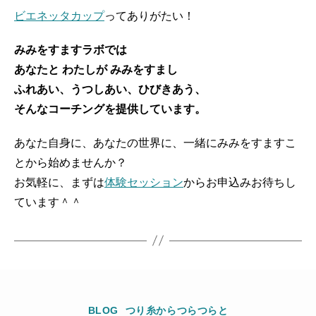
ビエネッタカップ
ってありがたい！
みみをすますラボでは
あなたと わたしが みみをすまし
ふれあい、うつしあい、ひびきあう、
そんなコーチングを提供しています。
あなた自身に、あなたの世界に、一緒にみみをすますこ
とから始めませんか？
お気軽に、まずは
体験セッション
からお申込みお待ちし
ています＾＾
Categories
BLOG
つり糸からつらつらと