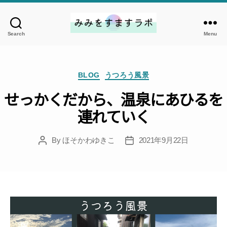
Search
Menu
み
み
を
Categories
す
BLOG
うつろう風景
ま
せっかくだから、温泉にあひるを
す
連れていく
ラ
ボ
By
ほそかわゆきこ
2021年9月22日
Post
Post
author
date