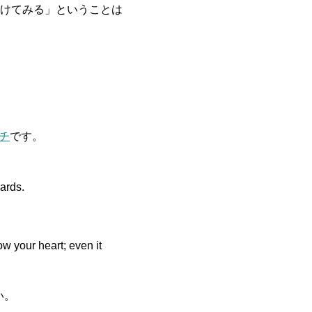
けてみる」ということは
チ
です。
ards.
ow your heart; even it
い。