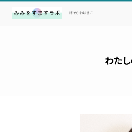
ほそかわゆきこ
み
み
を
す
ま
わたし
す
ラ
ボ