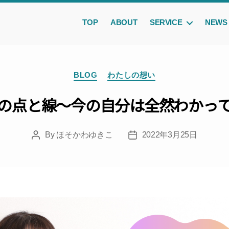
TOP
ABOUT
SERVICE
NEWS
Categories
BLOG
わたしの想い
の点と線〜今の自分は全然わかっ
By
ほそかわゆきこ
2022年3月25日
Post
Post
author
date