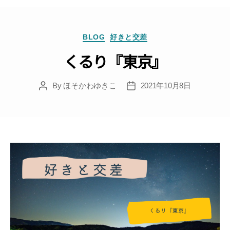
Categories
BLOG
好きと交差
くるり『東京』
By
ほそかわゆきこ
2021年10月8日
Post
Post
author
date