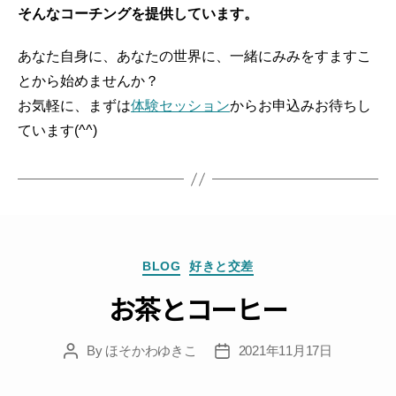
そんなコーチングを提供しています。
あなた自身に、あなたの世界に、一緒にみみをすますこ
とから始めませんか？
お気軽に、まずは
体験セッション
からお申込みお待ちし
ています(^^)
Categories
BLOG
好きと交差
お茶とコーヒー
By
ほそかわゆきこ
2021年11月17日
Post
Post
author
date