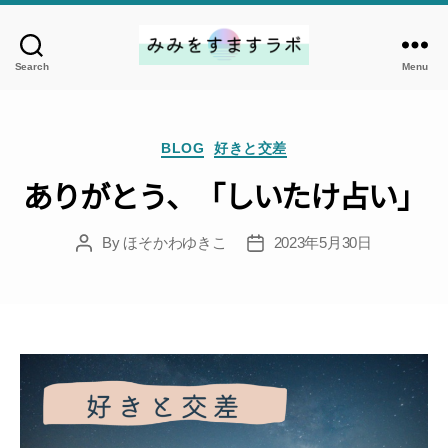
Search
Menu
み
み
を
Categories
す
BLOG
好きと交差
ま
ありがとう、「しいたけ占い」
す
ラ
By
ほそかわゆきこ
2023年5月30日
ボ
Post
Post
author
date